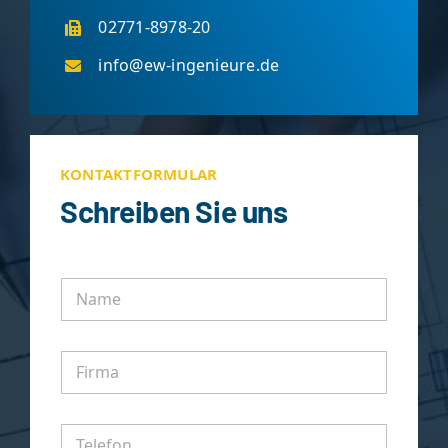
02771-8978-20
info@ew-ingenieure.de
KONTAKTFORMULAR
Schreiben Sie uns
N
a
m
e
F
i
r
m
T
a