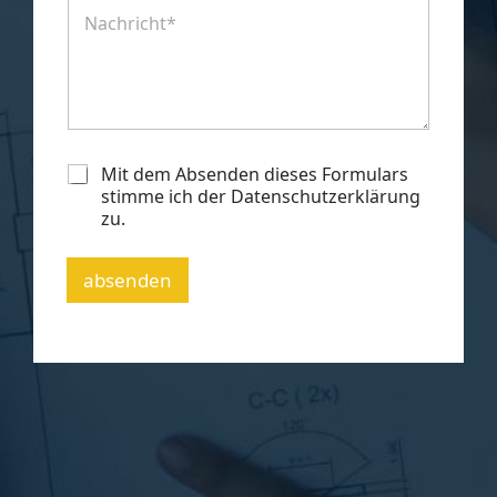
N
i
a
l
c
*
h
r
i
c
h
C
t
Mit dem Absenden dieses Formulars
h
*
stimme ich der Datenschutzerklärung
e
zu.
c
k
b
absenden
o
x
e
n
*