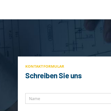
KONTAKTFORMULAR
Schreiben Sie uns
N
a
m
e