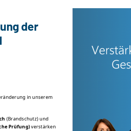
kung der
d
Veränderung in unserem
sch
(Brandschutz) und
che Prüfung)
verstärken