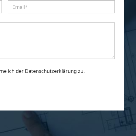
E
a
-
M
a
i
l
*
me ich der Datenschutzerklärung zu.